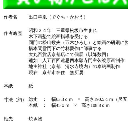
作者名
出口華凰（でぐち・かおう）
昭和２４年 三重県松坂市生まれ
作者略歴
木下画塾で絵画指導を受ける
同門の松山数夫（五木ひろし）と絵画の研鑽に
橋本関雪門下の竹林愛作に師事する
大丸百貨店京都店にて個展（以降数回）
蓮如上人五百回遠忌西本願寺門主袈裟原画制作
地主神社（京都 清水寺境内）の奉納画制作
現在 京都市在住 無所属
本紙
紙
総丈 ： 幅63.3ｃｍ × 高さ190.5ｃｍ（尺
寸法（約）
本紙 ： 幅45ｃｍ × 高さ108.8ｃｍ
軸先
焼き物