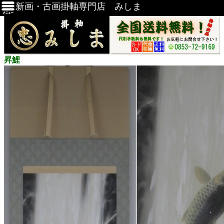
新画・古画掛軸専門店 みしま
昇鯉