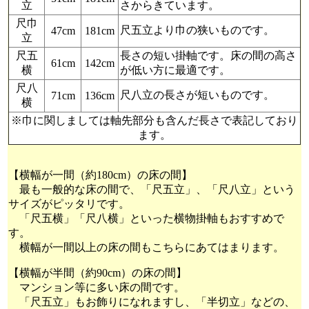
立
さからきています。
尺巾
尺五立より巾の狭いものです。
47cm
181cm
立
尺五
長さの短い掛軸です。床の間の高さ
61cm
142cm
横
が低い方に最適です。
尺八
尺八立の長さが短いものです。
71cm
136cm
横
※巾に関しましては軸先部分も含んだ長さで表記しており
ます。
【横幅が一間（約180cm）の床の間】
最も一般的な床の間で、「尺五立」、「尺八立」という
サイズがピッタリです。
「尺五横」「尺八横」といった横物掛軸もおすすめで
す。
横幅が一間以上の床の間もこちらにあてはまります。
【横幅が半間（約90cm）の床の間】
マンション等に多い床の間です。
「尺五立」もお飾りになれますし、「半切立」などの、