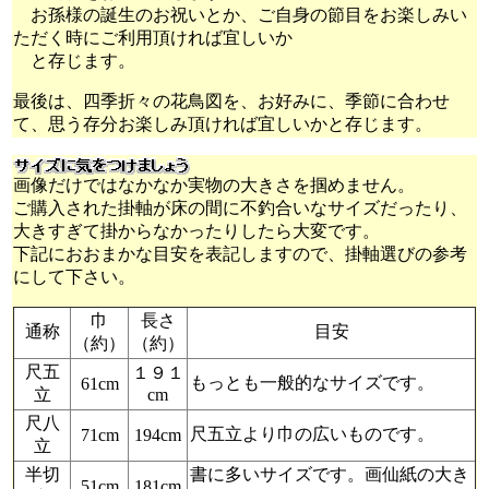
お孫様の誕生のお祝いとか、ご自身の節目をお楽しみい
ただく時にご利用頂ければ宜しいか
と存じます。
最後は、四季折々の花鳥図を、お好みに、季節に合わせ
て、思う存分お楽しみ頂ければ宜しいかと存じます。
画像だけではなかなか実物の大きさを掴めません。
ご購入された掛軸が床の間に不釣合いなサイズだったり、
大きすぎて掛からなかったりしたら大変です。
下記におおまかな目安を表記しますので、掛軸選びの参考
にして下さい。
巾
長さ
通称
目安
（約）
（約）
尺五
１９１
もっとも一般的なサイズです。
61cm
立
cm
尺八
尺五立より巾の広いものです。
71cm
194cm
立
半切
書に多いサイズです。画仙紙の大き
51cm
181cm