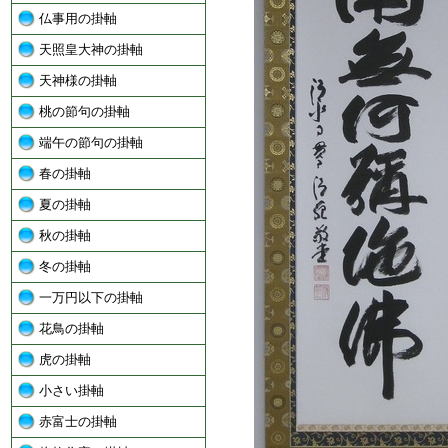
仏事用の掛軸
天照皇大神の掛軸
天神様の掛軸
桃の節句の掛軸
端午の節句の掛軸
春の掛軸
夏の掛軸
秋の掛軸
冬の掛軸
一万円以下の掛軸
花鳥の掛軸
虎の掛軸
小さい掛軸
赤富士の掛軸