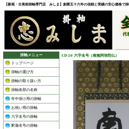
【新画・古美術掛軸専門店 みしま】創業五十六年の信頼と実績の安心価格で掛
掛軸メニュー
CD-24/ 六字名号（南無阿弥陀仏）
トップページ
掛軸の選び方
掛軸の取り扱い方
掛軸各部の名称
年中掛け用の掛軸
お祝い用の掛軸
六字名号の掛軸
釈迦名号の掛軸