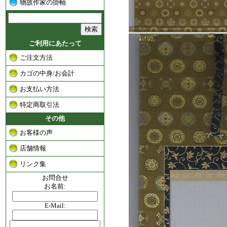
物故作家の掛軸
ご利用にあたって
ご注文方法
カゴの中身/お会計
お支払い方法
特定商取引法
その他
お客様の声
店舗情報
リンク集
お問合せ
お名前:
E-Mail: