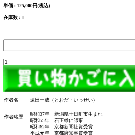
単価 :
125,000円(税込)
在庫数 : 1
作者名
遠田一成（とおだ・いっせい）
昭和37年 新潟県十日町市生まれ
作者略歴
昭和55年 石正雄に師事
昭和62年 京都新聞社賞受賞
平成元年 京都府知事賞受賞