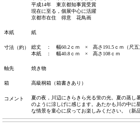
平成14年 東京都知事賞受賞
現在に至る，個展中心に活躍
京都市在住 得意 花鳥画
本紙
紙
総丈 ： 幅60.2ｃｍ × 高さ191.5ｃｍ（尺
寸法（約）
本紙 ： 幅40.8ｃｍ × 高さ108ｃｍ
軸先
焼き物
箱
高級桐箱（箱書きあり）
夏の夜，川辺にきらきら光る蛍の光。夏の蒸し
コメント
のように涼しげに感じます。あたかも川の中に
な情景を童心に戻ってお楽しみください。（新