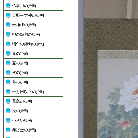
仏事用の掛軸
天照皇大神の掛軸
天神様の掛軸
桃の節句の掛軸
端午の節句の掛軸
春の掛軸
夏の掛軸
秋の掛軸
冬の掛軸
一万円以下の掛軸
花鳥の掛軸
虎の掛軸
小さい掛軸
赤富士の掛軸