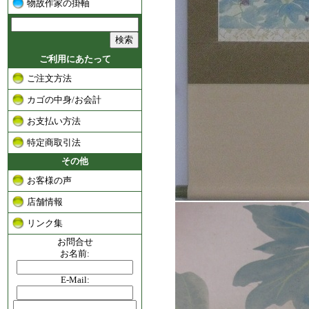
物故作家の掛軸
ご利用にあたって
ご注文方法
カゴの中身/お会計
お支払い方法
特定商取引法
その他
お客様の声
店舗情報
リンク集
お問合せ
お名前:
E-Mail: