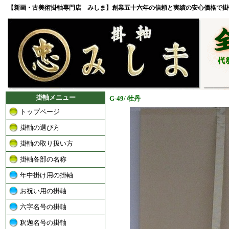
【新画・古美術掛軸専門店 みしま】創業五十六年の信頼と実績の安心価格で掛
掛軸メニュー
G-49/ 牡丹
トップページ
掛軸の選び方
掛軸の取り扱い方
掛軸各部の名称
年中掛け用の掛軸
お祝い用の掛軸
六字名号の掛軸
釈迦名号の掛軸