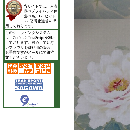
当サイトでは、お客
様のプライバシィ保
護の為、128ビット
SSL暗号化通信を採
用しております。
このショッピングシステム
は、CookieとJavaScriptを利用
しております。対応していな
いブラウザを御利用の場合、
お手数ですがメールにて御注
文くださいませ。