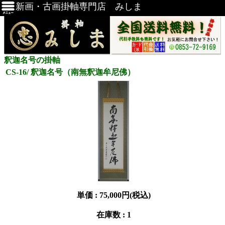
新画・古画掛軸専門店 みしま
釈迦名号の掛軸
CS-16/ 釈迦名号（南無釈迦牟尼佛）
単価 :
75,000円(税込)
在庫数 : 1