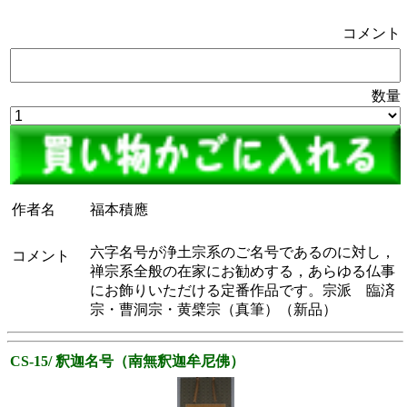
コメント
数量
作者名
福本積應
六字名号が浄土宗系のご名号であるのに対し，
コメント
禅宗系全般の在家にお勧めする，あらゆる仏事
にお飾りいただける定番作品です。宗派 臨済
宗・曹洞宗・黄檗宗（真筆）（新品）
CS-15/ 釈迦名号（南無釈迦牟尼佛）