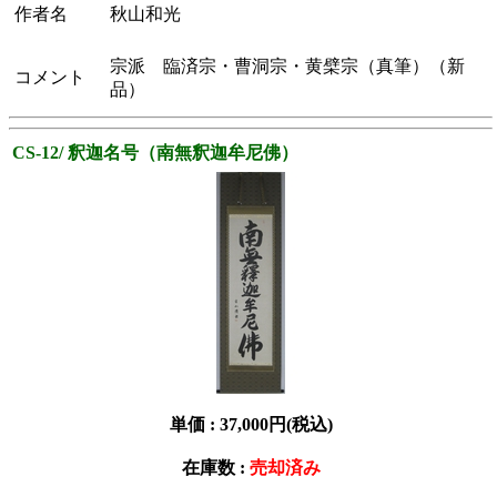
作者名
秋山和光
宗派 臨済宗・曹洞宗・黄檗宗（真筆）（新
コメント
品）
CS-12/ 釈迦名号（南無釈迦牟尼佛）
単価 :
37,000円(税込)
在庫数 :
売却済み