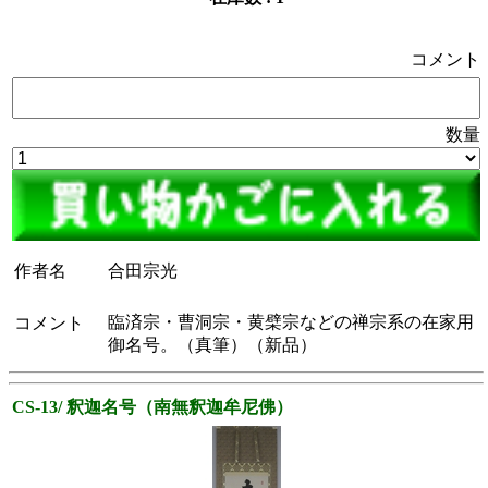
コメント
数量
作者名
合田宗光
臨済宗・曹洞宗・黄檗宗などの禅宗系の在家用
コメント
御名号。（真筆）（新品）
CS-13/ 釈迦名号（南無釈迦牟尼佛）