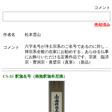
コメント
売却済み
作者名
松本雲山
六字名号が浄土宗系のご名号であるのに対し，
コメント
禅宗系全般の在家にお勧めする，あらゆる仏事
にお飾りいただける定番作品です。宗派 臨済
宗・曹洞宗・黄檗宗（真筆）（新品）
CS-11/ 釈迦名号（南無釈迦牟尼佛）