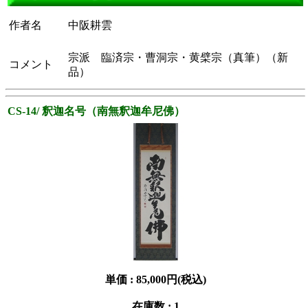
作者名
中阪耕雲
宗派 臨済宗・曹洞宗・黄檗宗（真筆）（新
コメント
品）
CS-14/ 釈迦名号（南無釈迦牟尼佛）
単価 :
85,000円(税込)
在庫数 : 1