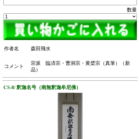
数量
作者名
森田飛水
宗派 臨済宗・曹洞宗・黄檗宗（真筆）（新
コメント
品）
CS-8/ 釈迦名号（南無釈迦牟尼佛）