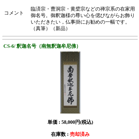
臨済宗・曹洞宗・黄檗宗などの禅宗系の在家用
コメント
御名号。御釈迦様の尊い心を偲びながらお飾り
いただきたい，仏事掛にお勧めの一幅です。
（真筆）（新品）
CS-6/ 釈迦名号（南無釈迦牟尼佛）
単価 :
58,000円(税込)
在庫数 :
売却済み